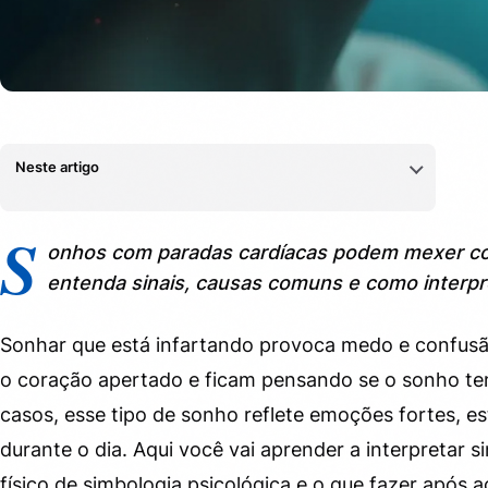
Neste artigo
O que significa sonhar que está infartando
1.
S
onhos com paradas cardíacas podem mexer co
Causas emocionais mais comuns
1.1.
entenda sinais, causas comuns e como interpr
Causas físicas que influenciam o sonho
1.2.
Sonhar que está infartando provoca medo e confusã
Como interpretar o sonho passo a passo
2.
o coração apertado e ficam pensando se o sonho tem
casos, esse tipo de sonho reflete emoções fortes, es
Exemplos práticos
2.1.
durante o dia. Aqui você vai aprender a interpretar si
O que fazer ao acordar
3.
físico de simbologia psicológica e o que fazer após aco