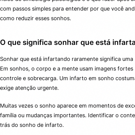
Quando procurar ajuda profissional
4.
com passos simples para entender por que você and
como reduzir esses sonhos.
Intervenções que ajudam
4.1.
Como diferenciar sonho simbólico de risco real
5.
O que significa sonhar que está infar
Estratégia prática para reduzir sonhos de infarto
5.1.
Sonhar que está infartando raramente significa uma p
Quando o sonho traz uma mensagem útil
6.
Em sonhos, o corpo e a mente usam imagens fortes 
Recursos e leitura complementar
7.
controle e sobrecarga. Um infarto em sonho costuma
exige atenção urgente.
Muitas vezes o sonho aparece em momentos de exc
família ou mudanças importantes. Identificar o conte
trás do sonho de infarto.