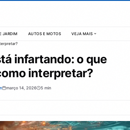
E JARDIM
AUTOS E MOTOS
VEJA MAIS
terpretar?
tá infartando: o que
 como interpretar?
n
março 14, 2026
5 min