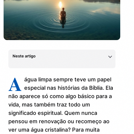
Neste artigo
Significado Bíblico da Água Limpa
1.
A
água limpa sempre teve um papel
Água Limpa como Símbolo de Renovação Espiritual
2.
especial nas histórias da Bíblia. Ela
não aparece só como algo básico para a
Interpretações dos Sonhos com Água Limpa
3.
vida, mas também traz todo um
Impactos do Sonhar com Água Limpa na Vida Espiritual
4.
significado espiritual. Quem nunca
pensou em renovação ou recomeço ao
Sonhar com água limpa segundo a bíblia:
5.
ver uma água cristalina? Para muita
interpretações e sinais